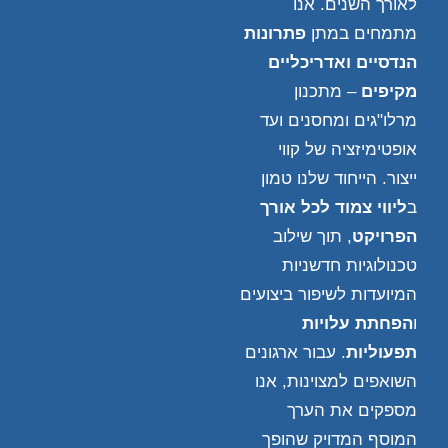
לאורך השנים. אנו
מתמחים במתן
פתרונות
הנדסיים ואדריכליים
מקיפים
– מתכנון
מרלו"גים ומחסנים ועד
אופטימיזציה של קווי
ייצור. הייחוד שלנו טמון
ב
ליווי צמוד לכל אורך
הפרויקט
, תוך שילוב
טכנולוגיות חדשניות
המיועדות לשיפור ביצועים
ו
הפחתת עלויות
תפעוליות
. עבור ארגונים
השואפים למצוינות, אנו
מספקים את הערך
המוסף המדויק שהופך