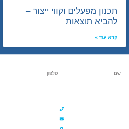
תכנון מפעלים וקווי ייצור –
להביא תוצאות
קרא עוד »
חות
צרו קשר
ם
050-5632737
וקווי ייצור
liraz@liraz-pm.co.il
נאלי