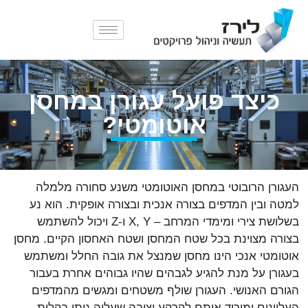
כיצד פועל עגורן במחסן
אוטומטי?
העגורן הרובוטי במחסן האוטומטי משנע סחורה מלמלה
למטה ובין המדפים בצורה אנכית ובצורה אופקית. הוא נע
בשלושת צירי ומימדי המרחב – X, Y ו-Z ויכול להשתמש
בצורה מצוינת בכל שטח המחסן ושטח האחסון הקיים. מחסן
אוטומטי אנכי הינו מחסן שמנצל את גובה החלל ומשתמש
בעגורן על מנת להגיע לגבהים שהיו גבוהים אחרת בעבור
הגורם האנושי. העגורן שולף משטחים ומגשים מהמדפים
העליונים ומוריד אותם לקרקע יציבה שעליה ניתן בקלות