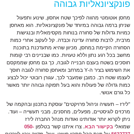
פונקציונאליות גבוהה
מחסן אוטומטי מהווה לפיכך שטח אחסון, שינוע ותפעול
שניחן ברמה גבוהה במיוחד של פונקציונאליות. הוא מאחסן
כמויות גדולות של סחורה בנוחות מקסימאלית ובנגישות
מרבית, לרבות סחורה עדינה וכבדה. קל לעקוב אחרי כמות
הסחורה הקיימת במחסן, מכיוון שהיא מתעדכנת בתוכנת
מחשב בכל רגע נתון וללא טעויות. כמו שבניינים רבי קומות
חוסכים בשטח בעצם הבנייה לגובה, כך גם מחסן שממקסם
את השימוש בציר ה-Y במרחב ומאחסן סחורה לגובה חוסך
לעצמו שטח רב. כמובן שמעבר לכך, עגורן רובוטי יכול לבצע
כמות גדולה של פעולות והוא בעל תפוקה גבוהה יותר מאשר
כל גורם אנושי.
"לירז – תעשיה וניהול פרויקטים" עוסקת בתכנון ובהקמה של
מרכזים לוגיסטיים, מפעלים, מחסנים, מבני תעשייה – ועוד.
ניתן לקרוא יותר אודותינו ואודות מנהל החברה לירז
שמואלי
בקישור הבא
. צרו איתנו קשר בטלפון
050-