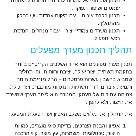
תכנון ארגונומי של עמדות עבודה – התורם להפחתת
עומסים ושיפור תפוקה.
תכנון בקרת איכות – עם מיקום עמדות QC כחלק
מהתהליך.
תכנון משרדים צמודי־ייצור – עבור מנהלים, הנדסה,
רכש ותפעול.
תהליך תכנון מערך מפעלים
תכנון מערך מפעלים הוא אחד השלבים הקריטיים ביותר
בהקמת תשתית ייצור יעילה, יציבה ורווחית. זהו תהליך
שמביא בחשבון עשרות פרמטרים – החל מזרימת חומר
ותנועת עובדים, דרך תשתיות הנדסיות מורכבות, ועד יכולת
צמיחה עתידית של העסק. המטרה היא ליצור מערך שמשרת
את הייצור, ולא להפך.
את התהליך אנו מלווים משלב האפיון ועד הפעלת המפעל:
אפיון והבנת הצרכים:
בדיקת סוגי מוצרים, כמויות
הייצור, טכנולוגיות, משמרות, עץ מוצר, קווי הרכבה