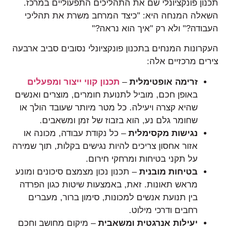
תכנון פונקציונלי שם את התהליכים התפעוליים במרכז.
השאלה המנחה היא: "כיצד המרחב משרת את תהליכי
העבודה?" ולא רק "איך הוא נראה?"
העקרונות המנחים בתכנון פונקציונלי נסובים סביב ארבעה
צירים מרכזיים אלה:
זרימה אופטימלית
–
תכנון קווי ייצור ומפעלים
באופן חכם, מוביל לתנועת חומרים, מוצרים ואנשים
שהיא קצרה ויעילה. כל מטר מיותר שעובד הולך או
שחומר גלם נע, הוא בזבוז של זמן ומשאבים.
נגישות מקסימלית
– כל נקודת עבודה, מכונה או
אזור אחסון צריכים להיות נגישים בקלות, תוך שמירה
על תקני בטיחות ומרחקי חירום.
בטיחות מובנית
– תכנון נכון מצמצם סיכונים ומונע
מראש תאונות. זאת, באמצעות שיטות כגון הפרדה
בין תנועת אנשים למכונות, סימון ברור, מעברים
רחבים ודרכי מילוט.
יעילות אנרגטית ומשאבית
– מיקום מחושב וחכם